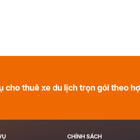
ụ cho thuê xe du lịch trọn gói theo h
VỤ
CHÍNH SÁCH