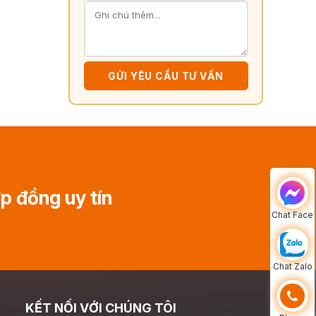
GỬI YÊU CẦU TƯ VẤN
ợp đồng uy tín
Chat Face
Chat Zalo
KẾT NỐI VỚI CHÚNG TÔI