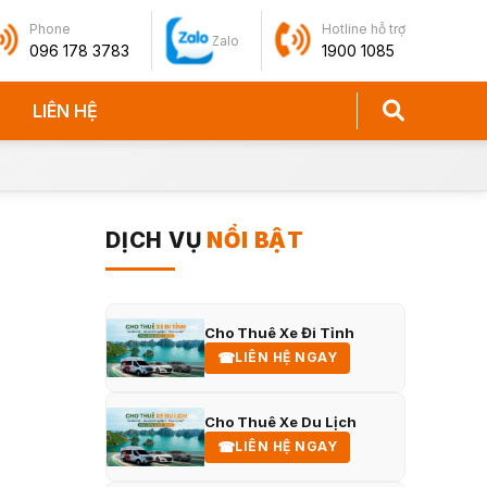
Phone
Hotline hỗ trợ
Zalo
096 178 3783
1900 1085
LIÊN HỆ
DỊCH VỤ
NỔI BẬT
Cho Thuê Xe Đi Tỉnh
☎
LIÊN HỆ NGAY
Cho Thuê Xe Du Lịch
☎
LIÊN HỆ NGAY