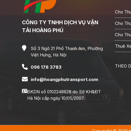
Cho Thu
CÔNG TY TNHH DỊCH VỤ VẬN
Cho Thu
TẢI HOÀNG PHÚ
Cho Thu
Thuê Xe
Số 3 Ngõ 21 Phố Thanh Am, Phường
Việt Hưng, Hà Nội
THEO D
096 178 3783
info@hoangphutransport.com
ĐKDN số 0102248828 do Sở KH&ĐT
Hà Nội cấp ngày 10/05/2007.
Copyright © 2026 