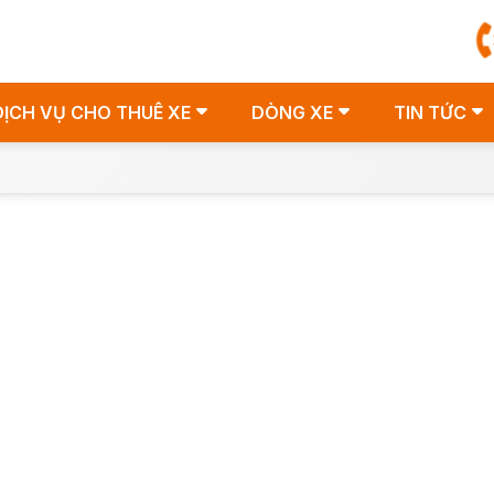
DỊCH VỤ CHO THUÊ XE
DÒNG XE
TIN TỨC