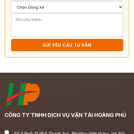
GỬI YÊU CẦU TƯ VẤN
CÔNG TY TNHH DỊCH VỤ VẬN TẢI HOÀNG PHÚ
Số 3 Ngõ 21 Phố Thanh Am, Phường Việt Hưng, Hà Nội