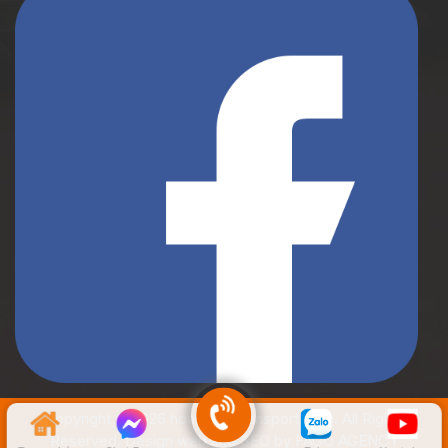
Copyright © 2026 hoangphutransport.com. All Rights
Reserved. Design web and SEO by FAGO AGENCY