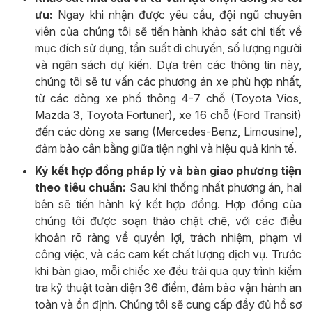
ưu:
Ngay khi nhận được yêu cầu, đội ngũ chuyên
viên của chúng tôi sẽ tiến hành khảo sát chi tiết về
mục đích sử dụng, tần suất di chuyển, số lượng người
và ngân sách dự kiến. Dựa trên các thông tin này,
chúng tôi sẽ tư vấn các phương án xe phù hợp nhất,
từ các dòng xe phổ thông 4-7 chỗ (Toyota Vios,
Mazda 3, Toyota Fortuner), xe 16 chỗ (Ford Transit)
đến các dòng xe sang (Mercedes-Benz, Limousine),
đảm bảo cân bằng giữa tiện nghi và hiệu quả kinh tế.
Ký kết hợp đồng pháp lý và bàn giao phương tiện
theo tiêu chuẩn:
Sau khi thống nhất phương án, hai
bên sẽ tiến hành ký kết hợp đồng. Hợp đồng của
chúng tôi được soạn thảo chặt chẽ, với các điều
khoản rõ ràng về quyền lợi, trách nhiệm, phạm vi
công việc, và các cam kết chất lượng dịch vụ. Trước
khi bàn giao, mỗi chiếc xe đều trải qua quy trình kiểm
tra kỹ thuật toàn diện 36 điểm, đảm bảo vận hành an
toàn và ổn định. Chúng tôi sẽ cung cấp đầy đủ hồ sơ