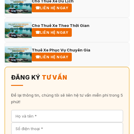
Cho Thuê Xe Du Lịch
☎
LIÊN HỆ NGAY
Cho Thuê Xe Theo Thời Gian
☎
LIÊN HỆ NGAY
Thuê Xe Phục Vụ Chuyên Gia
☎
LIÊN HỆ NGAY
ĐĂNG KÝ
TƯ VẤN
Để lại thông tin, chúng tôi sẽ liên hệ tư vấn miễn phí trong 5
phút!