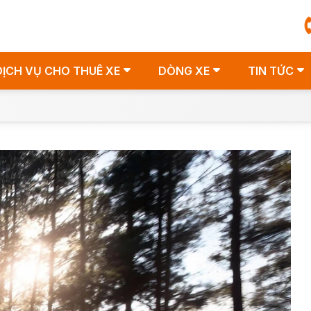
DỊCH VỤ CHO THUÊ XE
DÒNG XE
TIN TỨC