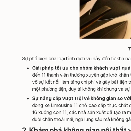
T
Sự phổ biến của loại hình dịch vụ này đến từ khả nă
Giải pháp tối ưu cho nhóm khách vượt quá
đến 11 thành viên thường xuyên gặp khó khăn tr
vỡ sự kết nối, làm tăng chi phí và gây bất tiện
một phương tiện, duy trì không khí chung và sự
Sự nâng cấp vượt trội về không gian so vớ
dòng xe Limousine 11 chỗ cao cấp thực chất đ
16 xuống còn 11, các nhà sản xuất đã tạo ra 
duỗi chân thoải mái, ngả lưng sâu mà không g
2. Khám phá không gian nội thất v