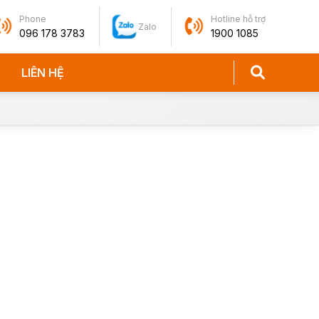
Phone
Hotline hỗ trợ
Zalo
096 178 3783
1900 1085
LIÊN HỆ