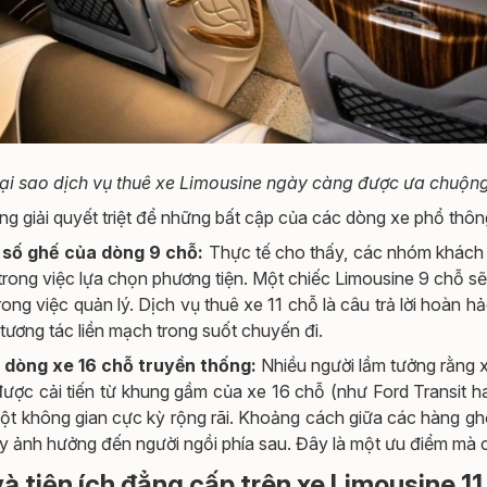
ại sao dịch vụ thuê xe Limousine ngày càng được ưa chuộn
ng giải quyết triệt để những bất cập của các dòng xe phổ thông
 số ghế của dòng 9 chỗ:
Thực tế cho thấy, các nhóm khách g
ong việc lựa chọn phương tiện. Một chiếc Limousine 9 chỗ sẽ k
 trong việc quản lý. Dịch vụ thuê xe 11 chỗ là câu trả lời hoàn
 tương tác liền mạch trong suốt chuyến đi.
i dòng xe 16 chỗ truyền thống:
Nhiều người lầm tưởng rằng x
ược cải tiến từ khung gầm của xe 16 chỗ (như Ford Transit h
một không gian cực kỳ rộng rãi. Khoảng cách giữa các hàng gh
ây ảnh hưởng đến người ngồi phía sau. Đây là một ưu điểm mà
à tiện ích đẳng cấp trên xe Limousine 11