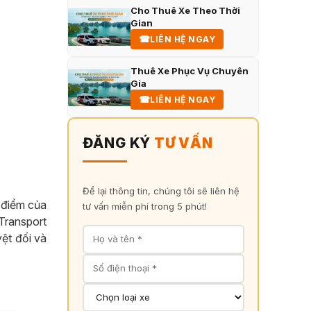
Cho Thuê Xe Theo Thời
Gian
☎
LIÊN HỆ NGAY
Thuê Xe Phục Vụ Chuyên
Gia
☎
LIÊN HỆ NGAY
ĐĂNG KÝ
TƯ VẤN
Để lại thông tin, chúng tôi sẽ liên hệ
g điểm của
tư vấn miễn phí trong 5 phút!
Transport
ệt đối và