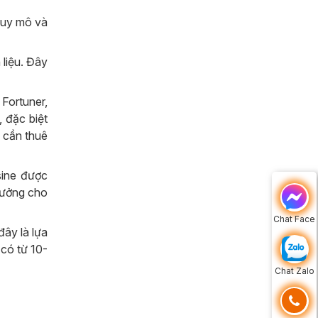
quy mô và
 liệu. Đây
Fortuner,
 đặc biệt
n cần thuê
sine được
 tưởng cho
Chat Face
đây là lựa
có từ 10-
Chat Zalo