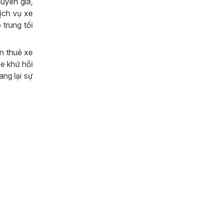
uyên gia,
ịch vụ xe
 trung tối
n thuê xe
xe khứ hồi
ang lại sự