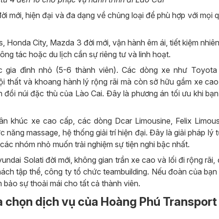
i mới, hiện đại và đa dạng về chủng loại để phù hợp với mọi 
Honda City, Mazda 3 đời mới, vận hành êm ái, tiết kiệm nhiên
ng tác hoặc du lịch cần sự riêng tư và linh hoạt.
 gia đình nhỏ (5-6 thành viên). Các dòng xe như Toyota 
ội thất và khoang hành lý rộng rãi mà còn sở hữu gầm xe cao,
h đồi núi đặc thù của Lào Cai. Đây là phương án tối ưu khi bạ
n khúc xe cao cấp, các dòng Dcar Limousine, Felix Limou
c năng massage, hệ thống giải trí hiện đại. Đây là giải pháp lý
các nhóm nhỏ muốn trải nghiệm sự tiện nghi bậc nhất.
dai Solati đời mới, không gian trần xe cao và lối đi rộng rãi, 
ách tập thể, công ty tổ chức teambuilding. Nếu đoàn của bạn 
 bảo sự thoải mái cho tất cả thành viên.
ựa chọn dịch vụ của Hoàng Phú Transport