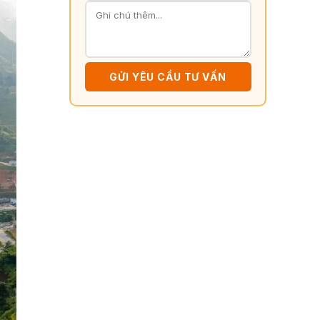
GỬI YÊU CẦU TƯ VẤN