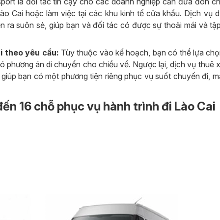
port là đối tác tin cậy cho các doanh nghiệp cần đưa đón ch
ào Cai hoặc làm việc tại các khu kinh tế cửa khẩu. Dịch vụ d
 ra suôn sẻ, giúp bạn và đối tác có được sự thoải mái và tập
i theo yêu cầu:
Tùy thuộc vào kế hoạch, bạn có thể lựa chọ
 có phương án di chuyển cho chiều về. Ngược lại, dịch vụ thuê 
, giúp bạn có một phương tiện riêng phục vụ suốt chuyến đi, m
đến 16 chỗ phục vụ hành trình đi Lào Cai