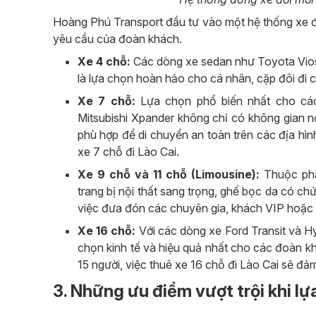
Hoàng Phú Transport đầu tư vào một hệ thống xe đờ
yêu cầu của đoàn khách.
Xe 4 chỗ:
Các dòng xe sedan như Toyota Vios, 
là lựa chọn hoàn hảo cho cá nhân, cặp đôi đi cô
Xe 7 chỗ:
Lựa chọn phổ biến nhất cho các
Mitsubishi Xpander không chỉ có không gian n
phù hợp để di chuyển an toàn trên các địa hìn
xe 7 chỗ đi Lào Cai.
Xe 9 chỗ và 11 chỗ (Limousine):
Thuộc phâ
trang bị nội thất sang trọng, ghế bọc da có chứ
việc đưa đón các chuyên gia, khách VIP hoặc 
Xe 16 chỗ:
Với các dòng xe Ford Transit và Hyun
chọn kinh tế và hiệu quả nhất cho các đoàn kh
15 người, việc thuê xe 16 chỗ đi Lào Cai sẽ đảm
3. Những ưu điểm vượt trội khi l