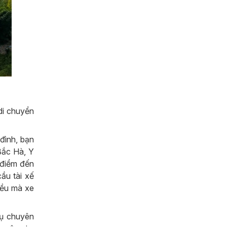
di chuyển
đình, bạn
Bắc Hà, Y
 điểm đến
ầu tài xế
iều mà xe
vụ chuyên