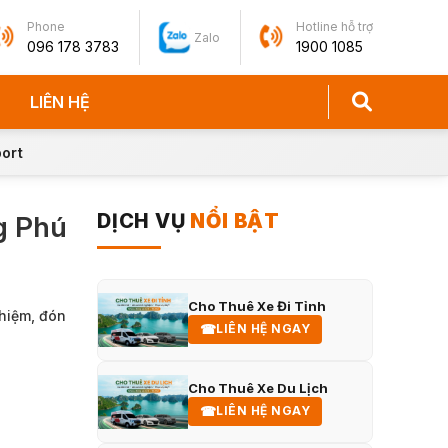
Phone
Hotline hỗ trợ
Zalo
096 178 3783
1900 1085
LIÊN HỆ
ort
DỊCH VỤ
NỔI BẬT
g Phú
Cho Thuê Xe Đi Tỉnh
ghiệm, đón
☎
LIÊN HỆ NGAY
Cho Thuê Xe Du Lịch
☎
LIÊN HỆ NGAY