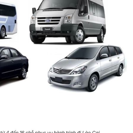
từ 4 đến 16 chỗ phục vụ hành trình đi Lào Cai