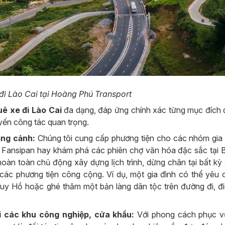
 đi Lào Cai tại Hoàng Phú Transport
ê xe đi Lào Cai
đa dạng, đáp ứng chính xác từng mục đích 
uyến công tác quan trọng.
ắng cảnh:
Chúng tôi cung cấp phương tiện cho các nhóm gia 
h Fansipan hay khám phá các phiên chợ văn hóa đặc sắc tại 
hoàn toàn chủ động xây dựng lịch trình, dừng chân tại bất kỳ
c phương tiện công cộng. Ví dụ, một gia đình có thể yêu c
Quy Hồ hoặc ghé thăm một bản làng dân tộc trên đường đi, đ
i các khu công nghiệp, cửa khẩu:
Với phong cách phục 